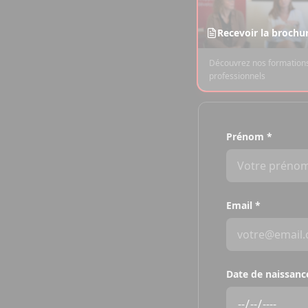
Recevoir la brochu
Découvrez nos formations
professionnels
Prénom
*
Email
*
Date de naissanc