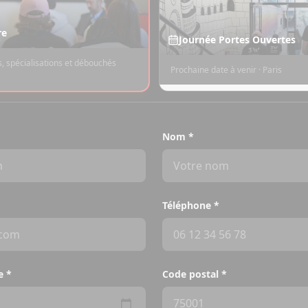
re
Journée Portes Ouvertes
, spécialisations et débouchés
Prochaine date à venir · Paris
Nom
*
Téléphone
*
e
*
Code postal
*