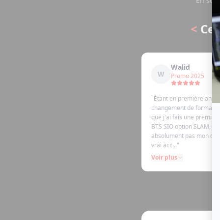
En soum
<
Ce 
Walid
W
Promo 2025
"
Étant en première année
changement de formation
que j'ai fais une premiè
BTS SIO option SLAM, je 
absolument pas mon choi
vrai acc...
"
Voir plus