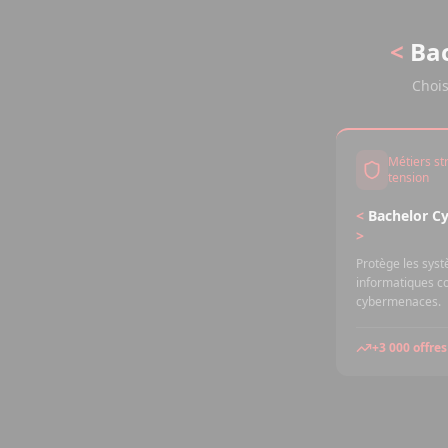
<
Bac
Chois
Métiers st
tension
<
Bachelor Cy
>
Protège les sys
informatiques co
cybermenaces.
+3 000 offres