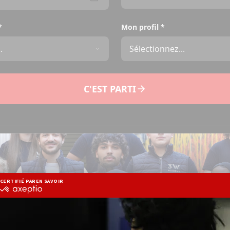
*
Mon profil
*
C'EST PARTI
e pour rejoindre la 3W Academy