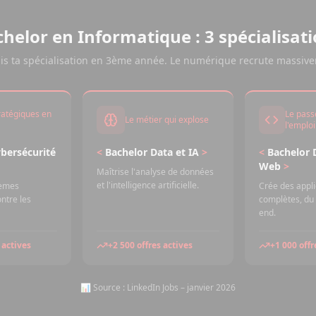
helor en Informatique : 3 spécialisat
is ta spécialisation en 3ème année. Le numérique recrute massiv
ratégiques en
Le pass
Le métier qui explose
l'emploi
bersécurité
<
Bachelor Data et IA
>
<
Bachelor 
Web
>
Maîtrise l'analyse de données
et l'intelligence artificielle.
tèmes
Crée des appl
ntre les
complètes, du 
end.
 actives
+2 500 offres actives
+1 000 offr
📊 Source : LinkedIn Jobs – janvier 2026