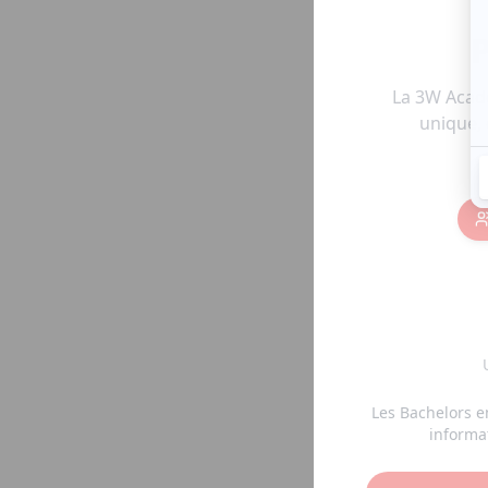
P
La 3W Acad
unique, 
Les Bachelors e
informat