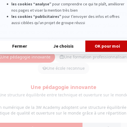
ourquoi choisir la 3W Acade
emy forme les talents du numérique de demain grâce à un
des intervenants professionnels et une reconnaissance nat
internationale.
Une pédagogie innovante
Une formation professionnalisan
Une école reconnue
Une pédagogie innovante
Une structure équilibrée entre technique et ouverture sur le mond
n numérique de la 3W Academy adoptent une structure équilibrée
ique de qualité et ouverture sur le monde grâce à une répartition