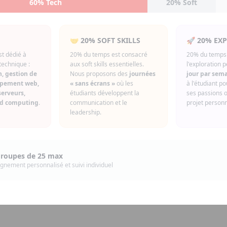
60% Tech
20% Soft
🤝 20% SOFT SKILLS
🚀 20% EX
t dédié à
20% du temps est consacré
20% du temps 
technique :
aux soft skills essentielles.
l'exploration 
, gestion de
Nous proposons des
journées
jour par sem
ppement web,
« sans écrans »
où les
à l'étudiant p
serveurs,
étudiants développent la
ses passions 
ud computing
.
communication et le
projet person
leadership.
groupes de 25 max
nement personnalisé et suivi individuel