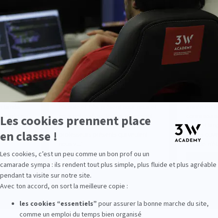
ettant ce formulaire, vous acceptez d'être recontacté par la 3W 
que nos étudiants pensent de notre é
"
"
Mathilde
Ry
M
R
Promo 2025
Pro
 suite à un
"
Très bonne école, du personnel à
"
Je suis un
 tandis
l'écoute et très présent pour nous et
année en D
re année en
pour notre réussite. Les cours sont
connaissais
ne regrette
très bien, bien expliqué avec des
code et lan
x. On a un
professeurs présents qui veulent
portes ouve
nous v...
"
le code n'éta
Voir plus
Voir plus