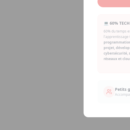
💻 60% TECH
60% du temps es
l'apprentissage 
programmation
projet, dévelo
cybersécurité, 
réseaux et clo
Petits 
Accompag