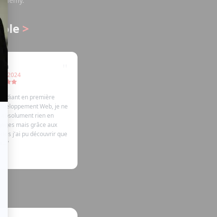
Academy.
cole
>
"
enn
mo 2024
 étudiant en première
éveloppement Web, je ne
 absolument rien en
gages mais grâce aux
rtes j'ai pu découvrir que
...
"