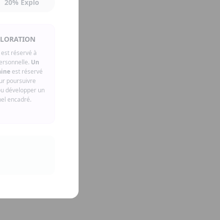
20% Explo
PLORATION
est réservé à
personnelle.
Un
aine
est réservé
our poursuivre
ou développer un
nel encadré.