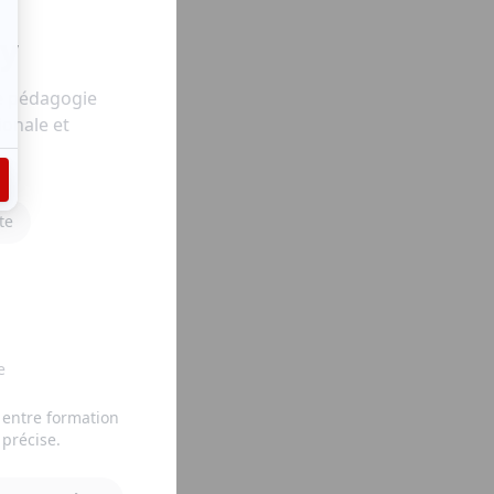
my
e pédagogie
ionale et
te
e
 entre formation
 précise.