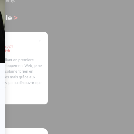
Academy.
cole
>
"
enn
mo 2024
 étudiant en première
éveloppement Web, je ne
 absolument rien en
gages mais grâce aux
rtes j'ai pu découvrir que
...
"