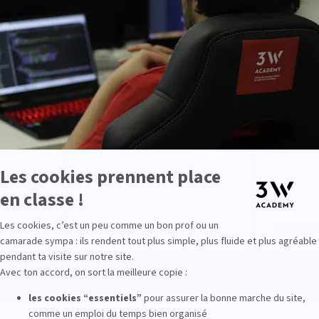
ettant ce formulaire, vous acceptez d'être recontacté par la 3W 
que nos étudiants pensent de notre é
"
"
Mathilde
Ry
M
R
Promo 2025
Pro
 suite à un
"
Très bonne école, du personnel à
"
Je suis un
 tandis
l'écoute et très présent pour nous et
année en D
re année en
pour notre réussite. Les cours sont
connaissais
ne regrette
très bien, bien expliqué avec des
code et lan
x. On a un
professeurs présents qui veulent
portes ouve
nous v...
"
le code n'éta
Voir plus
Voir plus