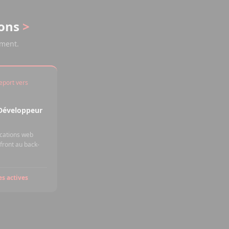
ions
>
ement.
eport vers
Développeur
ications web
front au back-
es actives