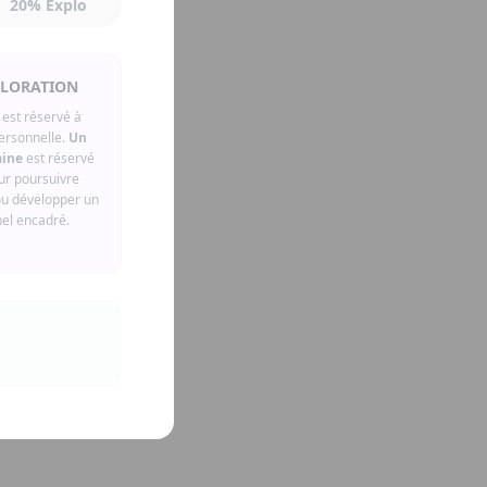
20% Explo
PLORATION
est réservé à
personnelle.
Un
aine
est réservé
our poursuivre
ou développer un
nel encadré.