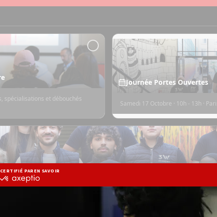
re
Journée Portes Ouvertes
, spécialisations et débouchés
Samedi 17 Octobre · 10h - 13h · Pari
e pour rejoindre la 3W Academy