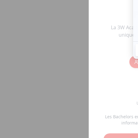
P
La 3W Acad
unique, 
Les Bachelors e
informat