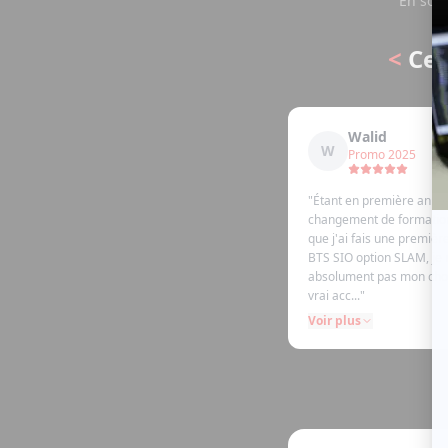
En soum
<
Ce 
Walid
W
Promo 2025
"
Étant en première année
changement de formation
que j'ai fais une premiè
BTS SIO option SLAM, je 
absolument pas mon choi
vrai acc...
"
Voir plus