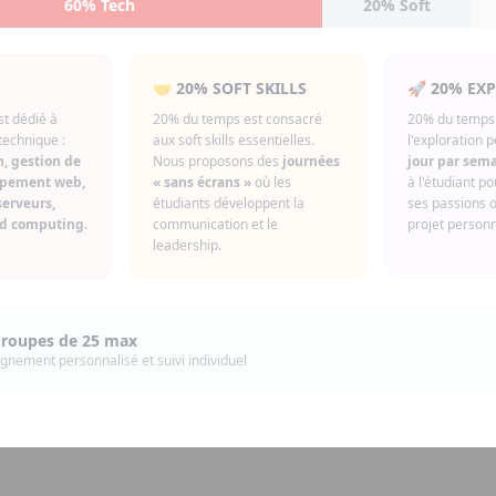
60% Tech
20% Soft
🤝 20% SOFT SKILLS
🚀 20% EX
t dédié à
20% du temps est consacré
20% du temps 
technique :
aux soft skills essentielles.
l'exploration 
, gestion de
Nous proposons des
journées
jour par sem
ppement web,
« sans écrans »
où les
à l'étudiant p
serveurs,
étudiants développent la
ses passions 
ud computing
.
communication et le
projet person
leadership.
groupes de 25 max
nement personnalisé et suivi individuel