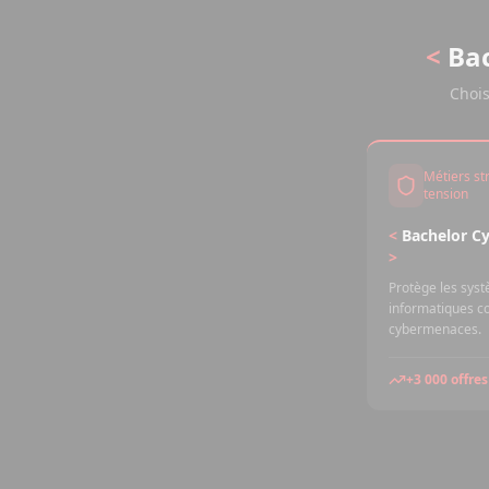
<
Bac
Chois
Métiers st
tension
<
Bachelor Cy
>
Protège les sys
informatiques co
cybermenaces.
+3 000 offres