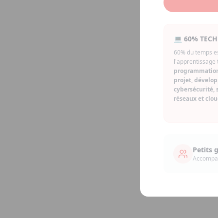
💻 60% TECH
60% du temps es
l'apprentissage 
programmation
projet, dévelo
cybersécurité, 
réseaux et clo
Petits 
Accompag