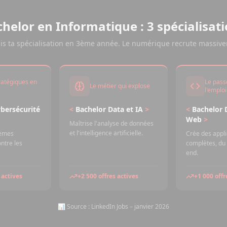
helor en Informatique : 3 spécialisat
is ta spécialisation en 3ème année. Le numérique recrute massiv
ratégiques en
Le pass
Le métier qui explose
l'emploi
bersécurité
<
Bachelor Data et IA
>
<
Bachelor 
Web
>
Maîtrise l'analyse de données
et l'intelligence artificielle.
tèmes
Crée des appl
ntre les
complètes, du 
end.
 actives
+2 500 offres actives
+1 000 offr
📊 Source : LinkedIn Jobs – janvier 2026