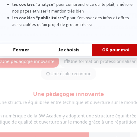
ourquoi choisir la 3W Acade
emy forme les talents du numérique de demain grâce à un
des intervenants professionnels et une reconnaissance nat
internationale.
Une pédagogie innovante
Une formation professionnalisan
Une école reconnue
Une pédagogie innovante
Une structure équilibrée entre technique et ouverture sur le mond
n numérique de la 3W Academy adoptent une structure équilibrée
ique de qualité et ouverture sur le monde grâce à une répartition