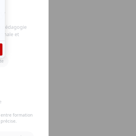
my
e pédagogie
ionale et
te
e
 entre formation
 précise.